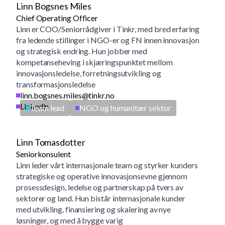
Linn Bogsnes Miles
Chief Operating Officer
Linn er COO/Seniorrådgiver i Tinkr, med bred erfaring
fra ledende stillinger i NGO-er og FN innen innovasjon
og strategisk endring. Hun jobber med
kompetanseheving i skjæringspunktet mellom
innovasjonsledelse, forretningsutvikling og
transformasjonsledelse
linn.bogsnes.miles@tinkr.no
Linkedin
Team lead
NGO og humanitær sektor
Linn Tomasdotter
Seniorkonsulent
Linn leder vårt internasjonale team og styrker kunders
strategiske og operative innovasjonsevne gjennom
prosessdesign, ledelse og partnerskap på tvers av
sektorer og land. Hun bistår internasjonale kunder
med utvikling, finansiering og skalering av nye
løsninger, og med å bygge varig