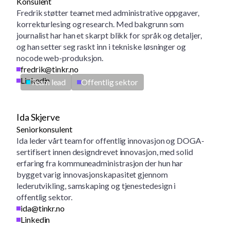
Konsulent
Fredrik støtter teamet med administrative oppgaver,
korrekturlesing og research. Med bakgrunn som
journalist har han et skarpt blikk for språk og detaljer,
og han setter seg raskt inn i tekniske løsninger og
nocode web-produksjon.
fredrik@tinkr.no
Linkedin
Team lead
Offentlig sektor
Ida Skjerve
Seniorkonsulent
Ida leder vårt team for offentlig innovasjon og DOGA-
sertifisert innen designdrevet innovasjon, med solid
erfaring fra kommuneadministrasjon der hun har
bygget varig innovasjonskapasitet gjennom
lederutvikling, samskaping og tjenestedesign i
offentlig sektor.
ida@tinkr.no
Linkedin