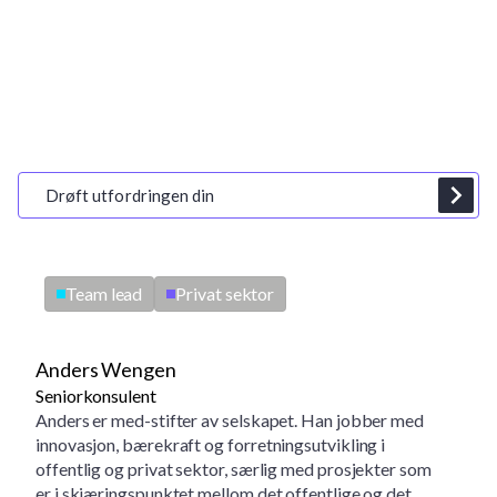
Praktisk verdi og resultater.
Fra basene våre i Norge og Sverige er vi et team av
spesialister som jobber på bakken på tvers av kontinenter. Vi
bringer praktisk kompetanse til komplekse strategiske
utfordringer.
Drøft utfordringen din
Team lead
Privat sektor
Anders Wengen
Seniorkonsulent
Anders er med-stifter av selskapet. Han jobber med
innovasjon, bærekraft og forretningsutvikling i
offentlig og privat sektor, særlig med prosjekter som
er i skjæringspunktet mellom det offentlige og det