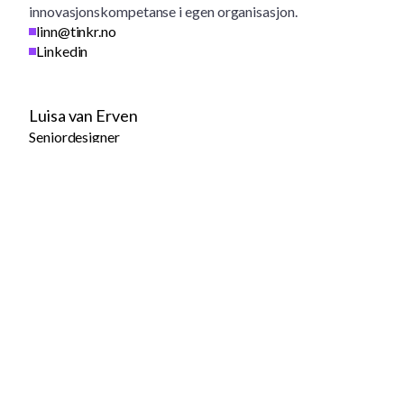
innovasjonskompetanse i egen organisasjon.
linn@tinkr.no
Linkedin
Luisa van Erven
Seniordesigner
Luisa er vår visuelle spydspiss som selskapets egne
grafiske designer, illustratør og animatør. Hun er
spesialisert i å visualisere komplekse strategier til
enkle og smarte løsninger.
luisa@tinkr.no
Linkedin
Rune Schanke Eikum
Daglig leder
Rune er vår daglige leder og som seniorkonsulent
jobber han med bærekraft, innovasjon og
forretningsutvikling i de fleste sektorer, men med et